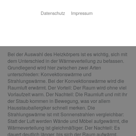
Der ideale Heizkörper für Ihre Ansprüche
Datenschutz
Impressum
Sie planen einen Neubau oder wollen Ihre alten
Heizkörper austauschen? Josef Ross Bad- und
Wärmetechnik GmbH & Co. KG ist der perfekte
Ansprechpartner für Ihr Projekt – von der Auswahl des
richtigen Heizkörpers bis zur fertigen Installation!
Bei der Auswahl des Heizkörpers ist es wichtig, sich mit
dem Unterschied in der Wärmeverteilung zu befassen.
Grundlegend wird hier zwischen zwei Arten
unterschieden: Konvektionswärme und
Strahlungswärme. Bei der Konvektionswärme wird die
Raumluft erwärmt. Der Vorteil: Der Raum wird ohne viel
Vorlaufzeit warm. Der Nachteil: Die Raumluft und mit ihr
der Staub kommen in Bewegung, was vor allem
Hausstauballergiker schnell merken. Die
Strahlungswärme ist mit Sonnenstrahlen vergleichbar:
Statt der Luft werden Wände und Möbel aufgewärmt, die
Wärmeverteilung ist gleichmäßiger. Der Nachteil: Es
dauert deutlich länger, bis sich der Raum aufwärmt.