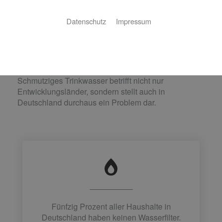
Ob als Durstlöscher, zur Essenszubereitung oder im
Datenschutz
Impressum
Bad – Wasser ist unser wichtigster Rohstoff und
Lebensmittel Nummer eins. Im Schnitt verbraucht
jeder Bundesbürger täglich etwa 130 Liter. Stellen
Sie sich nun eine Verunreinigung dieses Wassers
vor. Denn was die Meisten nicht wissen:
Schmutziges Trinkwasser betrifft nicht nur
Entwicklungsländer, sondern stellt auch in
Deutschland durchaus ein Problem dar.
Fünfzig Prozent aller Haushalte in
Deutschland haben keinen Wasserfilter.