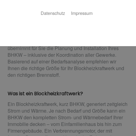
Die Zukunft liegt nicht in Heizsystemen, die Strom
Datenschutz
Impressum
verbrauchen, sondern in Heizsystemen, die Strom
erzeugen. Wir verhelfen Ihnen zum Heizsystem der
Zukunft.
Josef Ross Bad- und Wärmetechnik GmbH & Co. KG
übernimmt für Sie die Planung und Installation Ihres
BHKW – inklusive der Koordination aller Gewerke.
Basierend auf einer Bedarfsanalyse empfehlen wir
Ihnen die richtige Größe für Ihr Blockheizkraftwerk und
den richtigen Brennstoff.
Was ist ein Blockheizkraftwerk?
Ein Blockheizkraftwerk, kurz BHKW, generiert zeitgleich
Strom und Wärme. Je nach Bedarf und Größe kann ein
BHKW den kompletten Strom- und Wärmebedarf Ihrer
Immobilie decken – vom Einfamilienhaus bis hin zum
Firmengebäude. Ein Verbrennungsmotor, der mit