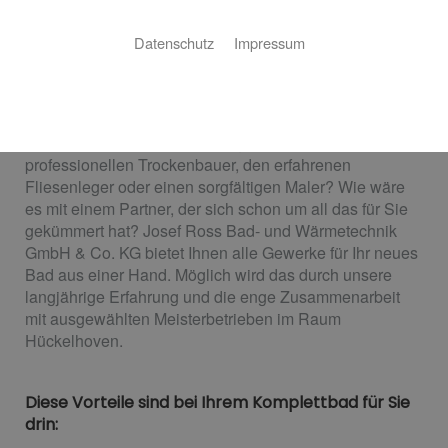
GmbH & Co. KG
Datenschutz
Impressum
Wir sorgen dafür, dass alles passt
Suchen Sie noch nach den richtigen Handwerkern für
die Modernisierung Ihres Bads? Einen sehr guten
Sanitärbetrieb, den zuverlässigen Elektriker, einen
professionellen Trockenbauer, den erfahrenen
Fliesenleger oder einen sorgfältigen Maler? Wie wäre
es mit einem Partner, der sich schon um all das für Sie
gekümmert hat? Josef Ross Bad- und Wärmetechnik
GmbH & Co. KG bietet Ihnen alle Gewerke für Ihr neues
Bad aus einer Hand. Möglich wird das durch unsere
langjährige Erfahrung und die enge Zusammenarbeit
mit ausgewählten Meisterbetrieben im Raum
Hückelhoven.
Diese Vorteile sind bei Ihrem Komplettbad für Sie
drin: